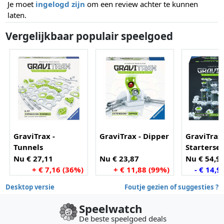
Je moet
ingelogd zijn
om een review achter te kunnen
laten.
Vergelijkbaar populair speelgoed
GraviTrax -
GraviTrax - Dipper
GraviTrax
Tunnels
Starterse
Vertical
Nu € 27,11
Nu € 23,87
Nu € 54,9
+ € 7,16 (36%)
+ € 11,88 (99%)
- € 14,9
Desktop versie
Foutje gezien of suggesties ?
Speelwatch
De beste speelgoed deals