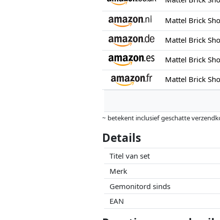
Mattel Brick Sh
~ betekent inclusief geschatte verzendk
Prijzen en beschikbaarheid kunnen zijn 
Details
geen enkele invoed op. Alleen bij gelijk
Titel van set
Merk
Gemonitord sinds
EAN