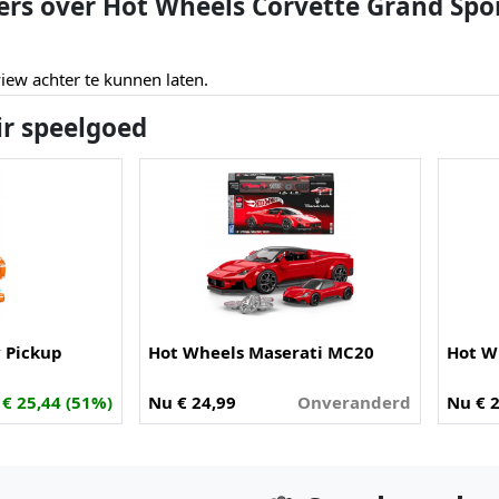
ers over Hot Wheels Corvette Grand Spo
ew achter te kunnen laten.
ir speelgoed
 Pickup
Hot Wheels Maserati MC20
Hot W
- € 25,44 (51%)
Nu € 24,99
Onveranderd
Nu € 