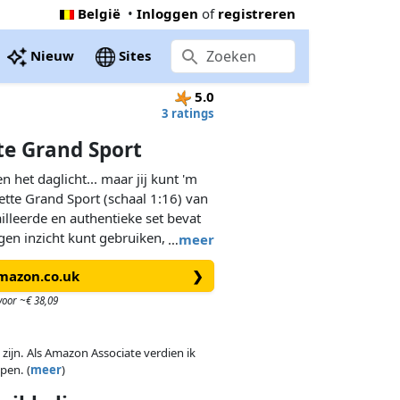
België
•
Inloggen
of
registreren
Nieuw
Sites
5.0
3 ratings
te Grand Sport
het daglicht... maar jij kunt 'm
tte Grand Sport (schaal 1:16) van
illeerde en authentieke set bevat
gen inzicht kunt gebruiken,
…
meer
ervel, een merkplaatje en een
Amazon.co.uk
❯
 om te verzamelen en tentoon te
t de Elite Serie en bouw je eigen
voor ~€ 38,09
 zijn. Als Amazon Associate verdien ik
o: de volledig bouwbare Corvette
pen. (
meer
)
ordevol realistische details.
a onderdelen, metalen wieldoppen