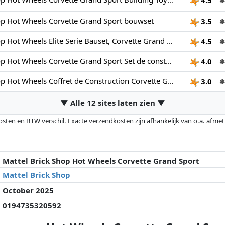
✱
op Hot Wheels Corvette Grand Sport bouwset
3.5
✱
​Mattel Brick Shop Hot Wheels Elite Serie Bauset, Corvette Grand Sport mit 918 Teilen, realistischen Details und individuellen Aufklebern, für Sammler und Kinder ab 10 Jahren, JGR31
4.5
✱
Mattel Brick Shop Hot Wheels Corvette Grand Sport Set de construcción
4.0
✱
Mattel Brick Shop Hot Wheels Coffret de Construction Corvette Grand Sport, série Elite,918 pièces, pour Les collectionneurs, JGR31, Blanche
3.0
✱
▼ Alle 12 sites laten zien ▼
osten en BTW verschil. Exacte verzendkosten zijn afhankelijk van o.a. afme
veranderd sinds de laatste controle. Volgorde is puur op basis van prijs, v
e prijzen kunnen historische prestaties de volgorde beïnvloeden.
Mattel Brick Shop Hot Wheels Corvette Grand Sport
Mattel Brick Shop
October 2025
0194735320592