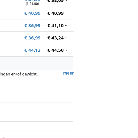
~
(£ 21,00)
€ 40,99
€ 40,99
€ 36,99
€ 41,10
~
€ 36,99
€ 43,24
~
€ 44,13
€ 44,50
~
meer
tingen en/of gewicht.
ergoedingen door partners hebben hier