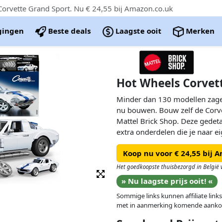
orvette Grand Sport. Nu € 24,55 bij Amazon.co.uk
igingen
Beste deals
Laagste ooit
Merken
Hot Wheels Corvet
Minder dan 130 modellen zagen 
nu bouwen. Bouw zelf de Corve
Mattel Brick Shop. Deze gedeta
extra onderdelen die je naar ei
metalen wieldoppen, een stick
Koop nu voor € 24,55 bij 
exclusieve metalen auto. Leuk
stellen. Verzamel alle auto's ui
Het goedkoopste thuisbezorgd in België 
garage vol.
» Nu laagste prijs ooit! «
Sommige links kunnen affiliate links
Bouw de legendarische raceaut
met in aanmerking komende aanko
Grand Sport (schaal 1:16) zit bo
Ga creatief te werk: met extr