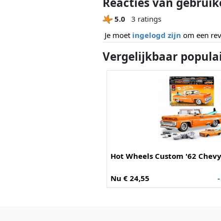
Reacties van gebruik
5.0
3 ratings
Je moet
ingelogd zijn
om een revi
Vergelijkbaar popula
Hot Wheels Custom '62 Chevy
Nu € 24,55