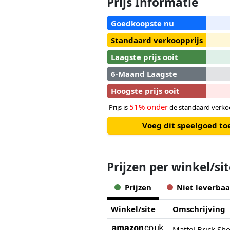
Prijs Informatie
Goedkoopste nu
Standaard verkoopprijs
Laagste prijs ooit
6-Maand Laagste
Hoogste prijs ooit
51% onder
Prijs is
de standaard verkoo
Voeg dit speelgoed to
Prijzen per winkel/si
Prijzen
Niet leverbaa
Winkel/site
Omschrijving