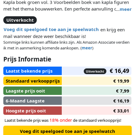
Kapla boek groen vol. 3 Voorbeelden boek van kapla figuren
met het thema bouwwerken. Een perfecte aanvulling om
…
meer
meer inspiratie te krijgen in de wereld van Kapla.
Uitverkocht
Voeg dit speelgoed toe aan je speelwatch
en krijg een
mail wanneer deze weer beschikbaar is!
Sommige links kunnen affiliate links zijn. Als Amazon Associate verdien
ik met in aanmerking komende aankopen. (
meer
)
Prijs Informatie
€ 16,49
Laatst bekende prijs
Uitverkocht
Standaard verkoopprijs
€ 19,99
Laagste prijs ooit
€ 7,99
6-Maand Laagste
€ 16,19
Hoogste prijs ooit
€ 33,01
18% onder
Laatst bekende prijs was
de standaard verkoopprijs!
Voeg dit speelgoed toe aan je speelwatch