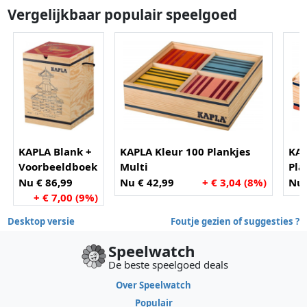
Vergelijkbaar populair speelgoed
KAPLA Blank +
KAPLA Kleur 100 Plankjes
KAP
Voorbeeldboek
Multi
Pla
Deel 1 - 280
Nu € 86,99
Nu € 42,99
+ € 3,04 (8%)
Nu 
Plankjes
+ € 7,00 (9%)
Desktop versie
Foutje gezien of suggesties ?
Speelwatch
De beste speelgoed deals
Over Speelwatch
Populair