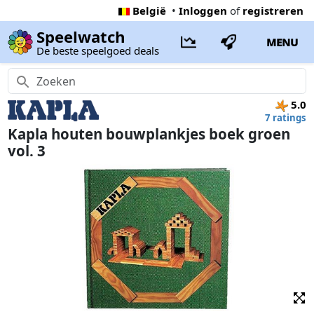
België
•
Inloggen
of
registreren
Speelwatch
MENU
De beste speelgoed deals
5.0
7 ratings
Kapla houten bouwplankjes boek groen
vol. 3