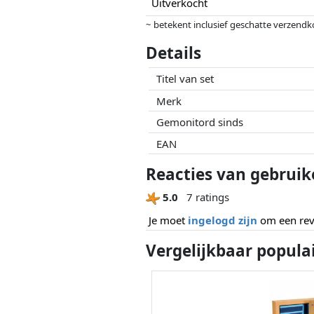
Uitverkocht
~ betekent inclusief geschatte verzendk
Prijzen en beschikbaarheid kunnen zijn 
Details
geen enkele invoed op. Alleen bij gelijk
Titel van set
Merk
Gemonitord sinds
EAN
Reacties van gebruik
5.0
7 ratings
Je moet
ingelogd zijn
om een revi
Vergelijkbaar popula