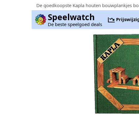
De goedkoopste Kapla houten bouwplankjes boe
Speelwatch
Prijswijz
De beste speelgoed deals