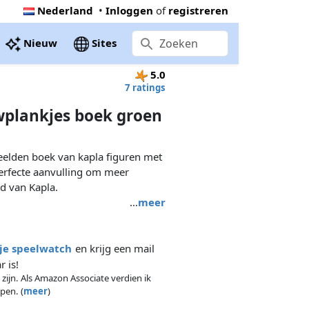
Nederland
•
Inloggen
of
registreren
Nieuw
Sites
5.0
7 ratings
plankjes boek groen
eelden boek van kapla figuren met
rfecte aanvulling om meer
ld van Kapla.
…
meer
 je speelwatch
en krijg een mail
 is!
 zijn. Als Amazon Associate verdien ik
pen. (
meer
)