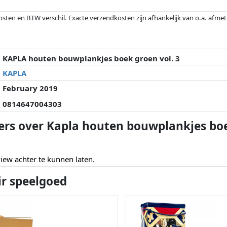
osten en BTW verschil. Exacte verzendkosten zijn afhankelijk van o.a. afme
veranderd sinds de laatste controle. Volgorde is puur op basis van prijs, v
e prijzen kunnen historische prestaties de volgorde beïnvloeden.
KAPLA houten bouwplankjes boek groen vol. 3
KAPLA
February 2019
0814647004303
ers over Kapla houten bouwplankjes boe
ew achter te kunnen laten.
ir speelgoed