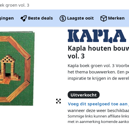
k groen vol. 3
igingen
Beste deals
Laagste ooit
Merken
Kapla houten bouw
vol. 3
Kapla boek groen vol. 3 Voorb
het thema bouwwerken. Een pe
inspiratie te krijgen in de were
Uitverkocht
Voeg dit speelgoed toe aan
wanneer deze weer beschikbaar
Sommige links kunnen affiliate links
met in aanmerking komende aanko