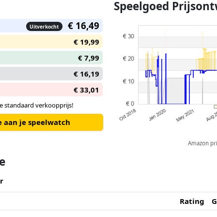
Speelgoed Prijsont
€ 16,49
Uitverkocht
€ 19,99
€ 7,99
€ 16,19
€ 33,01
e standaard verkoopprijs!
e aan je speelwatch
Amazon pric
te
r
Rating
G