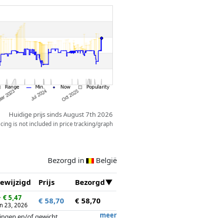
Huidige prijs sinds August 7th 2026
ing is not included in price tracking/graph
Bezorgd in
België
ewijzigd
Prijs
Bezorgd
↓
€ 5,47
€ 58,70
€ 58,70
un 23, 2026
meer
tingen en/of gewicht.