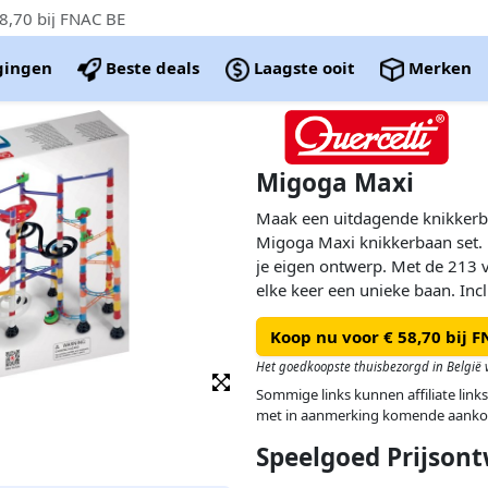
8,70 bij FNAC BE
igingen
Beste deals
Laagste ooit
Merken
Migoga Maxi
Maak een uitdagende knikkerb
Migoga Maxi knikkerbaan set.
je eigen ontwerp. Met de 213 v
elke keer een unieke baan. Incl
Koop nu voor € 58,70 bij 
Het goedkoopste thuisbezorgd in België v
Sommige links kunnen affiliate links
met in aanmerking komende aanko
Speelgoed Prijsont