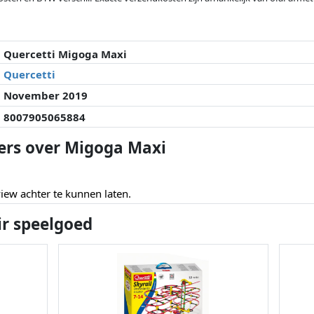
veranderd sinds de laatste controle. Volgorde is puur op basis van prijs, v
e prijzen kunnen historische prestaties de volgorde beïnvloeden.
Quercetti Migoga Maxi
Quercetti
November 2019
8007905065884
ers over Migoga Maxi
ew achter te kunnen laten.
ir speelgoed