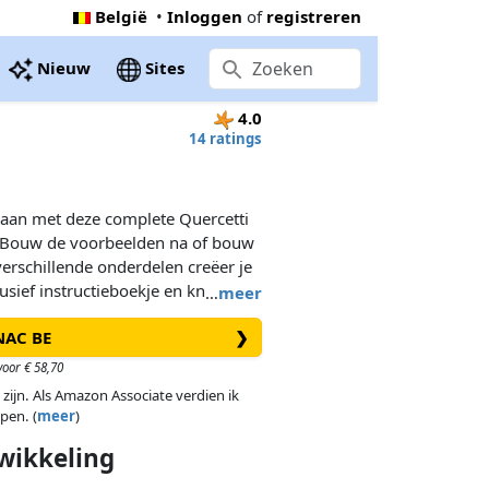
België
•
Inloggen
of
registreren
Nieuw
Sites
4.0
14 ratings
aan met deze complete Quercetti
 Bouw de voorbeelden na of bouw
erschillende onderdelen creëer je
usief instructieboekje en knikkers.
…
meer
FNAC BE
❯
oor € 58,70
 zijn. Als Amazon Associate verdien ik
pen. (
meer
)
wikkeling