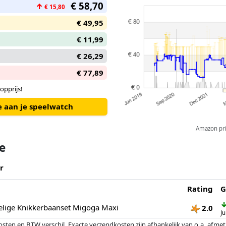
€ 58,70
↑
€ 15,80
€ 49,95
€ 11,99
€ 26,29
€ 77,89
opprijs!
e aan je speelwatch
Amazon pric
te
r
Rating
G
elige Knikkerbaanset Migoga Maxi
2.0
J
osten en BTW verschil. Exacte verzendkosten zijn afhankelijk van o.a. afme