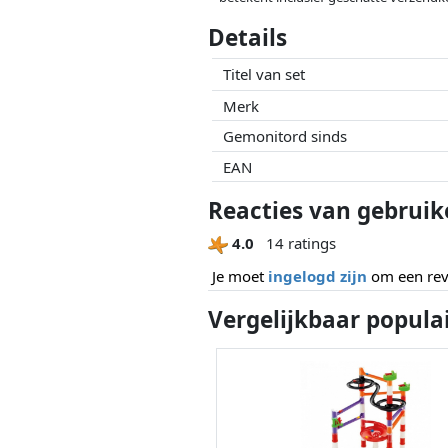
Prijzen en beschikbaarheid kunnen zijn 
Details
geen enkele invoed op. Alleen bij gelijk
Titel van set
Merk
Gemonitord sinds
EAN
Reacties van gebruik
4.0
14 ratings
Je moet
ingelogd zijn
om een revi
Vergelijkbaar popula