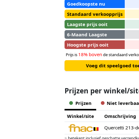
Goedkoopste nu
Standaard verkoopprijs
Laagste prijs ooit
6-Maand Laagste
Hoogste prijs ooit
18% boven
Prijs is
de standaard verko
Voeg dit speelgoed to
Prijzen per winkel/si
Prijzen
Niet leverbaa
Winkel/site
Omschrijving
Quercetti 213-d
~ betekent inclusief geschatte verzendk