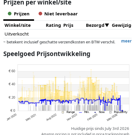
Prijzen per winkel/site
Prijzen
Niet leverbaar
Winkel/site
Rating
Prijs
Bezorgd
Gewijzigd
Uitverkocht
meer
~ betekent inclusief geschatte verzendkosten en BTW verschil.
Exacte verzendkosten zijn afhankelijk van o.a. afmetingen en/of
Speelgoed Prijsontwikkeling
gewicht.
Prijzen en beschikbaarheid kunnen zijn veranderd sinds de laatste
controle. Volgorde is puur op basis van prijs, vergoedingen door
partners hebben hier geen enkele invoed op. Alleen bij gelijke prijzen
kunnen historische prestaties de volgorde beïnvloeden.
Huidige prijs sinds July 3rd 2026
Amazon pricing is not included in price tracking/graph