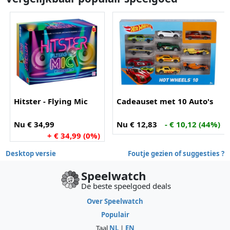
Hitster - Flying Mic
Cadeauset met 10 Auto's
Nu € 34,99
Nu € 12,83
- € 10,12 (44%)
+ € 34,99 (0%)
Desktop versie
Foutje gezien of suggesties ?
Speelwatch
De beste speelgoed deals
Over Speelwatch
Populair
Taal
NL
|
EN