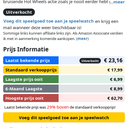
bruisende Hot Wheels actie zoals je nooit eerder hebt gezien!
…
meer
Laat je Hot Wheels auto over de baan scheuren en over de
Uitverkocht
megalange rechte baan racen. Of test de snelheid van andere
auto's uit je verzameling en zie welke auto de kracht heeft om
Voeg dit speelgoed toe aan je speelwatch
en krijg een
de race te winnen. Inclusief Hot Wheels auto zodat je meteen
mail wanneer deze weer beschikbaar is!
kunt spelen.
Sommige links kunnen affiliate links zijn. Als Amazon Associate verdien
ik met in aanmerking komende aankopen. (
meer
)
Prijs Informatie
€ 23,16
Laatst bekende prijs
Uitverkocht
Standaard verkoopprijs
€ 17,99
Laagste prijs ooit
€ 6,99
6-Maand Laagste
€ 8,99
Hoogste prijs ooit
€ 62,70
29% boven
Laatst bekende prijs was
de standaard verkoopprijs!
Voeg dit speelgoed toe aan je speelwatch